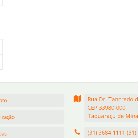
Rua Dr. Tancredo 
ato
CEP 33980-000
Taquaraçu de Mina
lização
(31) 3684-1111 (31)
das