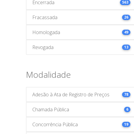
Encerrada
563
Fracassada
26
Homologada
49
Revogada
13
Modalidade
Adesão à Ata de Registro de Preços
78
Chamada Pública
6
Concorrência Pública
19