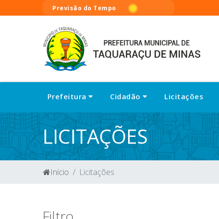
Previsão do Tempo
Prefeitura
Cidadão
Licitações
LICITAÇÕES
Início
Licitações
Filtro