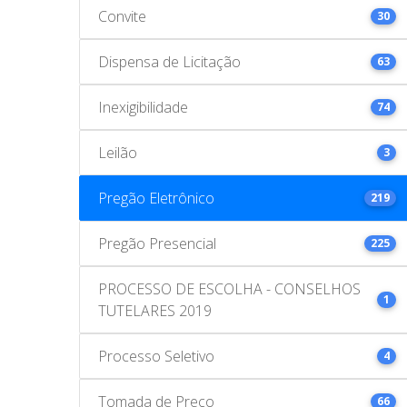
Convite
30
Dispensa de Licitação
63
Inexigibilidade
74
Leilão
3
Pregão Eletrônico
219
Pregão Presencial
225
PROCESSO DE ESCOLHA - CONSELHOS
1
TUTELARES 2019
Processo Seletivo
4
Tomada de Preço
66