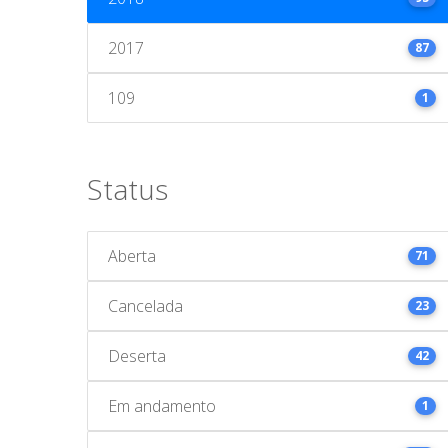
2017
87
109
1
Status
Aberta
71
Cancelada
23
Deserta
42
Em andamento
1