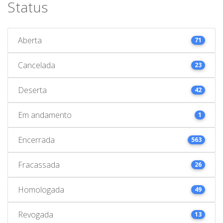
Status
Aberta
71
Cancelada
23
Deserta
42
Em andamento
1
Encerrada
563
Fracassada
26
Homologada
49
Revogada
13