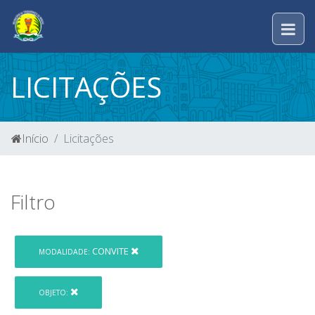
LICITAÇÕES
Início
Licitações
Filtro
CONVITE
MODALIDADE:
OBJETO: