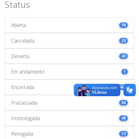
Status
Aberta
70
Cancelada
23
Deserta
42
Em andamento
1
Encerrada
563
Fracassada
26
Homologada
49
Revogada
13