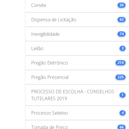
Convite
30
Dispensa de Licitação
63
Inexigibilidade
74
Leilão
3
Pregão Eletrônico
219
Pregão Presencial
225
PROCESSO DE ESCOLHA - CONSELHOS
1
TUTELARES 2019
Processo Seletivo
4
Tomada de Preço
66