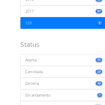
2017
87
109
1
Status
Aberta
71
Cancelada
23
Deserta
42
Em andamento
1