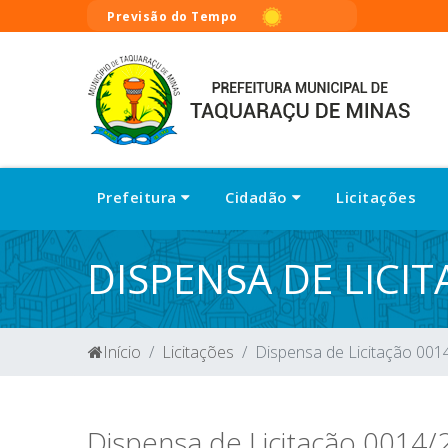
Previsão do Tempo
Prefeitura
Cidadão
Licitações
DISPENSA DE LICI
Início
Licitações
Dispensa de Licitação 001
Dispensa de Licitação 0014/