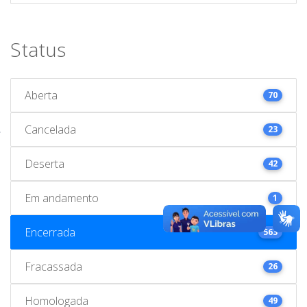
Status
Aberta
70
Cancelada
23
Deserta
42
Em andamento
1
Encerrada
563
Fracassada
26
Homologada
49