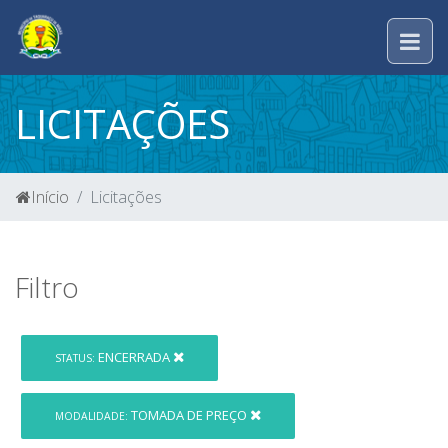
LICITAÇÕES
Início
Licitações
Filtro
ENCERRADA
STATUS:
TOMADA DE PREÇO
MODALIDADE: