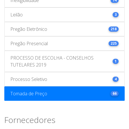
Inexigibilidade
74
Leilão
3
Pregão Eletrônico
218
Pregão Presencial
225
PROCESSO DE ESCOLHA - CONSELHOS
1
TUTELARES 2019
Processo Seletivo
4
Tomada de Preço
66
Fornecedores