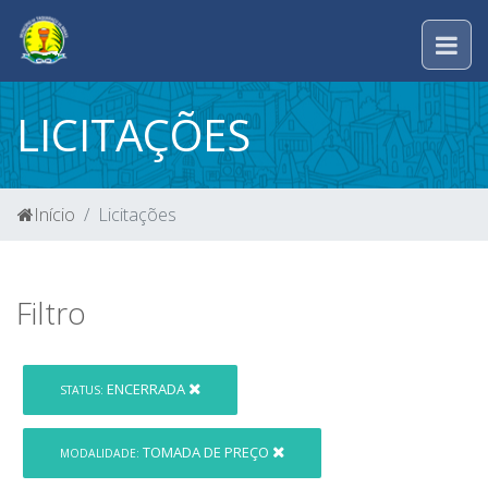
LICITAÇÕES
Início
Licitações
Filtro
ENCERRADA
STATUS:
TOMADA DE PREÇO
MODALIDADE: