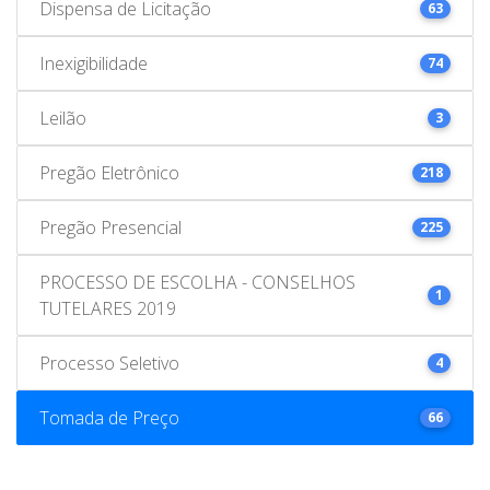
Dispensa de Licitação
63
Inexigibilidade
74
Leilão
3
Pregão Eletrônico
218
Pregão Presencial
225
PROCESSO DE ESCOLHA - CONSELHOS
1
TUTELARES 2019
Processo Seletivo
4
Tomada de Preço
66