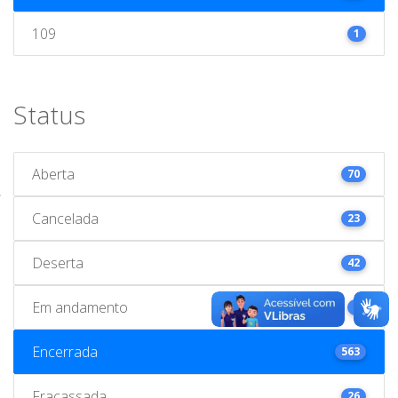
109
1
Status
Aberta
70
Cancelada
23
Deserta
42
Em andamento
1
Encerrada
563
Fracassada
26