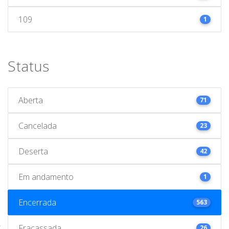
109
1
Status
Aberta
71
Cancelada
23
Deserta
42
Em andamento
1
Encerrada
563
Fracassada
26