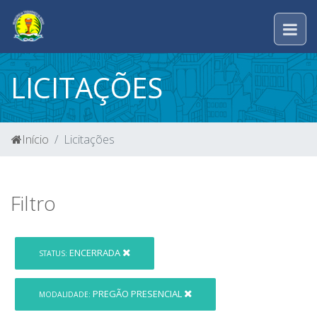
LICITAÇÕES
Início
Licitações
Filtro
ENCERRADA
STATUS:
PREGÃO PRESENCIAL
MODALIDADE: