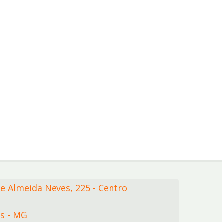
de Almeida Neves,
225
- Centro
s - MG