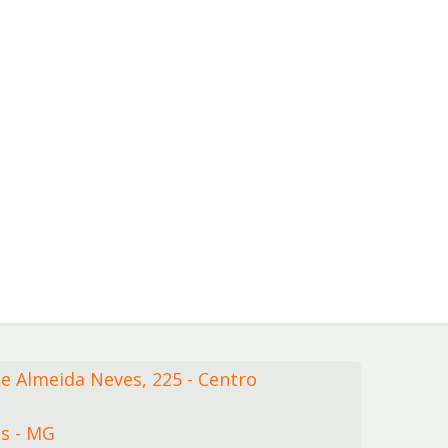
de Almeida Neves,
225
- Centro
s - MG