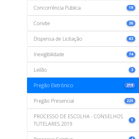
Concorrência Pública
19
Convite
30
Dispensa de Licitação
63
Inexigibilidade
74
Leilão
3
Pregão Eletrônico
219
Pregão Presencial
225
PROCESSO DE ESCOLHA - CONSELHOS
1
TUTELARES 2019