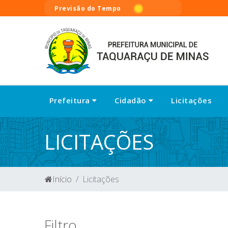
Previsão do Tempo
Prefeitura
Cidadão
Licitações
LICITAÇÕES
Início
Licitações
Filtro