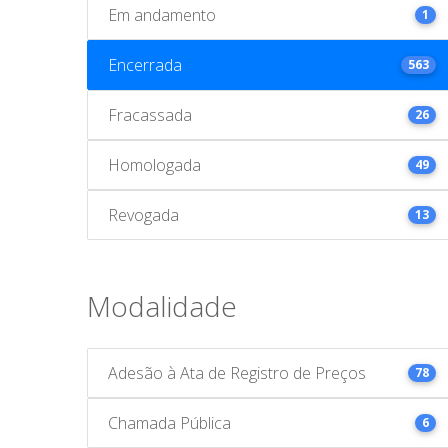
Em andamento
1
Encerrada
563
Fracassada
26
Homologada
49
Revogada
13
Modalidade
Adesão à Ata de Registro de Preços
78
Chamada Pública
6