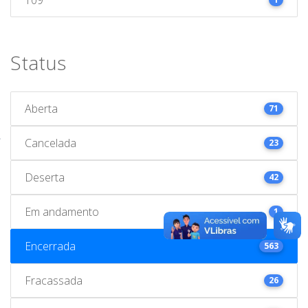
Status
Aberta
71
Cancelada
23
Deserta
42
Em andamento
1
Encerrada
563
Fracassada
26