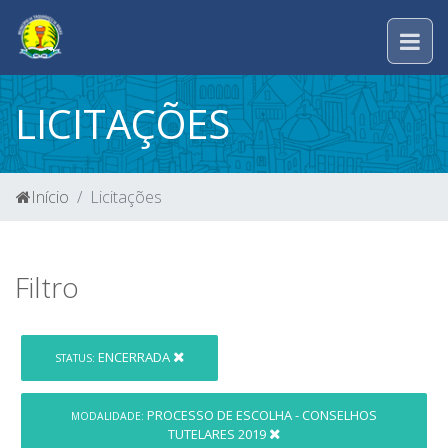
LICITAÇÕES
Início
Licitações
Filtro
ENCERRADA
STATUS:
PROCESSO DE ESCOLHA - CONSELHOS
MODALIDADE:
TUTELARES 2019