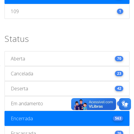
109
1
Status
Aberta
70
Cancelada
23
Deserta
42
Em andamento
1
Encerrada
563
Fracassada
26