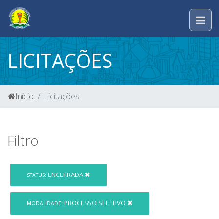
LICITAÇÕES
Início
Licitações
Filtro
ENCERRADA
STATUS:
PROCESSO SELETIVO
MODALIDADE: