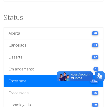
Status
Aberta
70
Cancelada
23
Deserta
42
Em andamento
1
Encerrada
563
Fracassada
26
Homologada
49