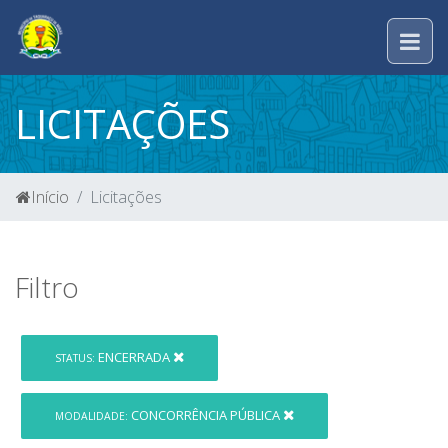
LICITAÇÕES
Início
Licitações
Filtro
ENCERRADA
STATUS:
CONCORRÊNCIA PÚBLICA
MODALIDADE: