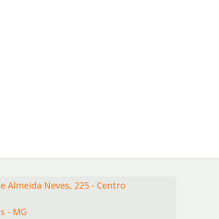
de Almeida Neves,
225
- Centro
s - MG