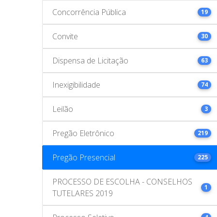
Concorrência Pública
19
Convite
30
Dispensa de Licitação
63
Inexigibilidade
74
Leilão
3
Pregão Eletrônico
219
Pregão Presencial
225
PROCESSO DE ESCOLHA - CONSELHOS
1
TUTELARES 2019