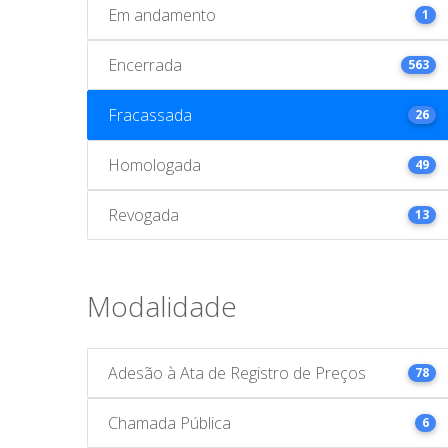
Em andamento
1
Encerrada
563
Fracassada
26
Homologada
49
Revogada
13
Modalidade
Adesão à Ata de Registro de Preços
78
Chamada Pública
6