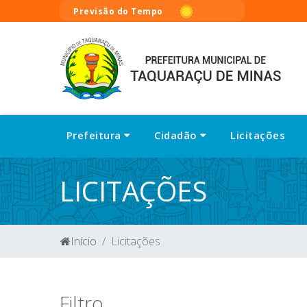
Previsão do Tempo
Prefeitura
Cidadão
Licitações
LICITAÇÕES
Início
Licitações
Filtro