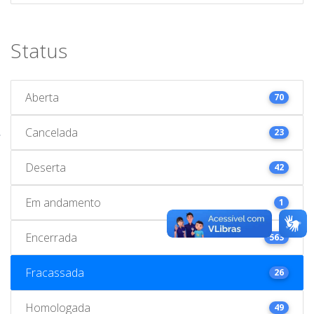
Status
Aberta
70
Cancelada
23
Deserta
42
Em andamento
1
Encerrada
563
Fracassada
26
Homologada
49