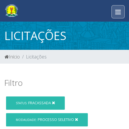
LICITAÇÕES
Início
Licitações
Filtro
FRACASSADA
STATUS:
PROCESSO SELETIVO
MODALIDADE: