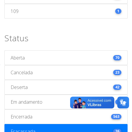
109
1
Status
Aberta
70
Cancelada
23
Deserta
42
Em andamento
1
Encerrada
563
Fracassada
26