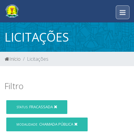
LICITAÇÕES
Início
Licitações
Filtro
FRACASSADA
STATUS:
CHAMADA PÚBLICA
MODALIDADE: