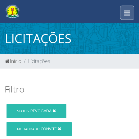
LICITAÇÕES
Início
Licitações
Filtro
REVOGADA
STATUS:
CONVITE
MODALIDADE: