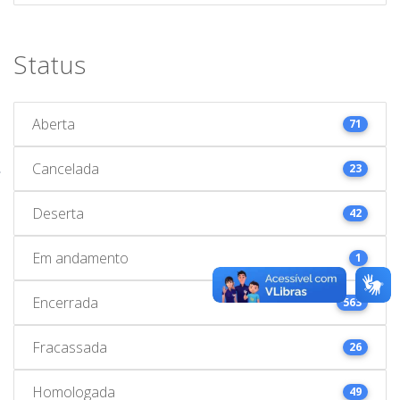
Status
Aberta
71
Cancelada
23
Deserta
42
Em andamento
1
Encerrada
563
Fracassada
26
Homologada
49