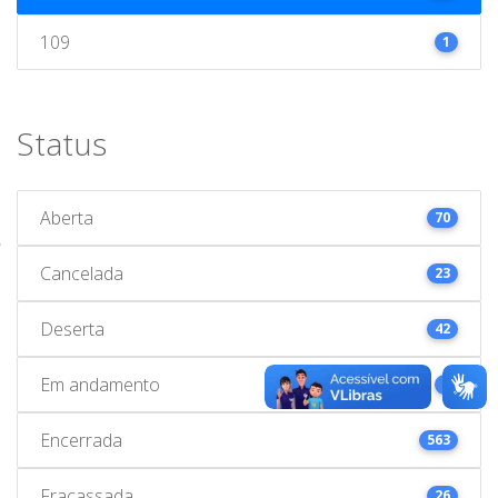
109
1
Status
Aberta
70
Cancelada
23
Deserta
42
Em andamento
1
Encerrada
563
Fracassada
26