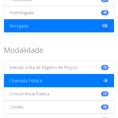
Homologada
49
Revogada
13
Modalidade
Adesão à Ata de Registro de Preços
78
Chamada Pública
6
Concorrência Pública
19
Convite
30