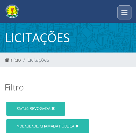
LICITAÇÕES
Início
Licitações
Filtro
REVOGADA
STATUS:
CHAMADA PÚBLICA
MODALIDADE: