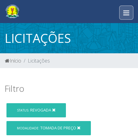
LICITAÇÕES
Início
Licitações
Filtro
REVOGADA
STATUS:
TOMADA DE PREÇO
MODALIDADE: