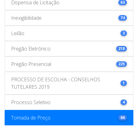
Dispensa de Licitação
63
Inexigibilidade
74
Leilão
3
Pregão Eletrônico
218
Pregão Presencial
225
PROCESSO DE ESCOLHA - CONSELHOS
1
TUTELARES 2019
Processo Seletivo
4
Tomada de Preço
66