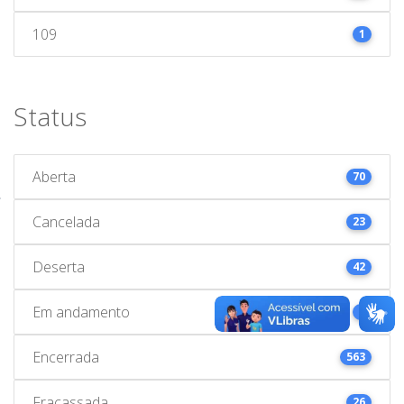
109
1
Status
Aberta
70
Cancelada
23
Deserta
42
Em andamento
1
Encerrada
563
Fracassada
26