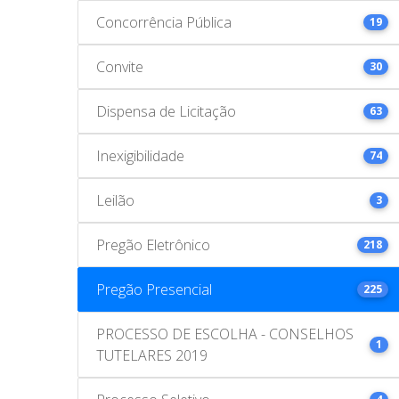
Concorrência Pública
19
Convite
30
Dispensa de Licitação
63
Inexigibilidade
74
Leilão
3
Pregão Eletrônico
218
Pregão Presencial
225
PROCESSO DE ESCOLHA - CONSELHOS
1
TUTELARES 2019