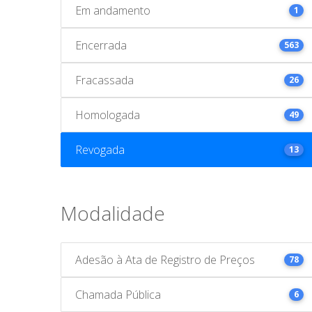
Em andamento
1
Encerrada
563
Fracassada
26
Homologada
49
Revogada
13
Modalidade
Adesão à Ata de Registro de Preços
78
Chamada Pública
6