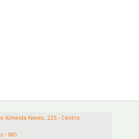
de Almeida Neves,
225
- Centro
s - MG