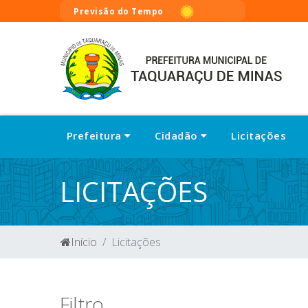
Previsão do Tempo
Prefeitura
Cidadão
Licitações
LICITAÇÕES
Início
Licitações
Filtro