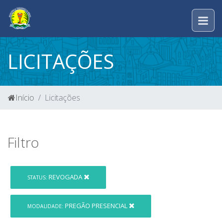
LICITAÇÕES
Início
Licitações
Filtro
REVOGADA
STATUS:
PREGÃO PRESENCIAL
MODALIDADE: