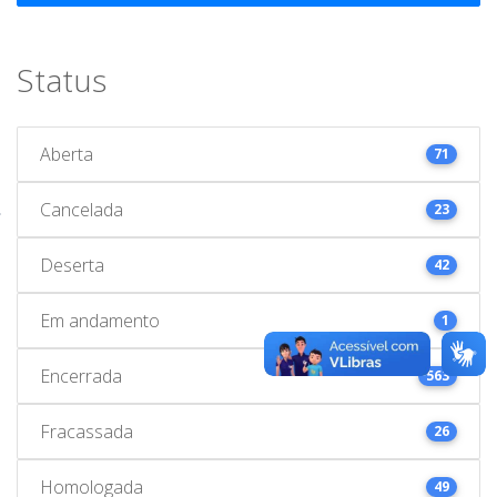
Status
Aberta
71
Cancelada
23
Deserta
42
Em andamento
1
Encerrada
563
Fracassada
26
Homologada
49