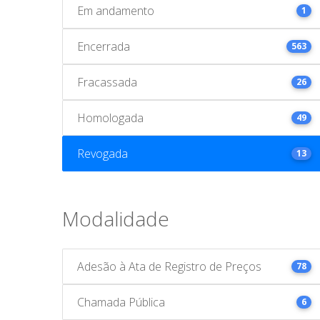
Em andamento
1
Encerrada
563
Fracassada
26
Homologada
49
Revogada
13
Modalidade
Adesão à Ata de Registro de Preços
78
Chamada Pública
6