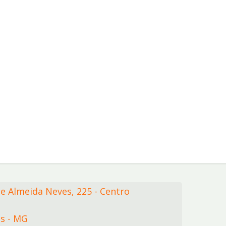
de Almeida Neves,
225
- Centro
s - MG