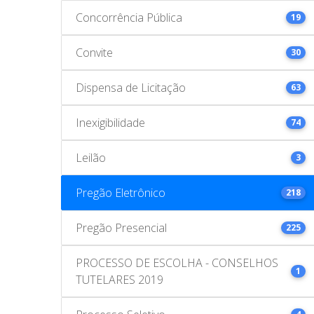
Concorrência Pública
19
Convite
30
Dispensa de Licitação
63
Inexigibilidade
74
Leilão
3
Pregão Eletrônico
218
Pregão Presencial
225
PROCESSO DE ESCOLHA - CONSELHOS
1
TUTELARES 2019