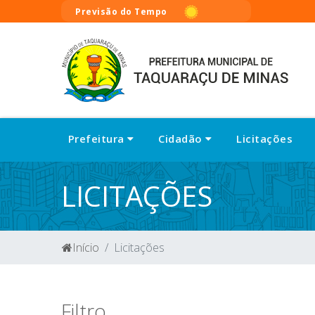
Previsão do Tempo
Prefeitura
Cidadão
Licitações
LICITAÇÕES
Início
Licitações
Filtro