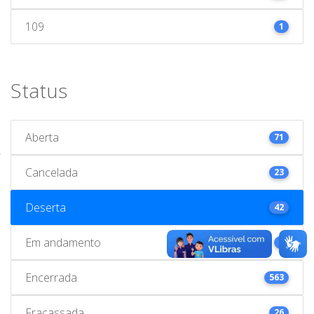
109
1
Status
Aberta
71
Cancelada
23
Deserta
42
Em andamento
1
Encerrada
563
Fracassada
26