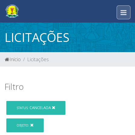
LICITAÇÕES
Início
Licitações
Filtro
CANCELADA
STATUS:
OBJETO: