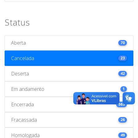
Status
Aberta
70
Cancelada
23
Deserta
42
Em andamento
1
Encerrada
563
Fracassada
26
Homologada
49