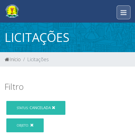
LICITAÇÕES
Início
Licitações
Filtro
CANCELADA
STATUS:
OBJETO: