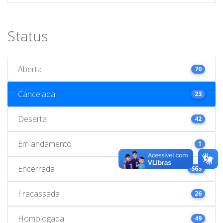
Status
Aberta
70
Cancelada
23
Deserta
42
Em andamento
1
Encerrada
563
Fracassada
26
Homologada
49