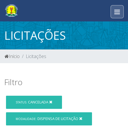
LICITAÇÕES
Início
Licitações
Filtro
CANCELADA
STATUS:
DISPENSA DE LICITAÇÃO
MODALIDADE: