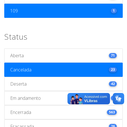
109
1
Status
Aberta
71
Cancelada
23
Deserta
42
Em andamento
1
Encerrada
563
Fracassada
26