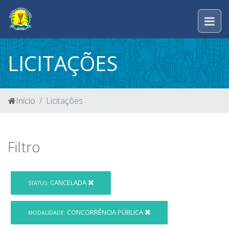
LICITAÇÕES
Início
Licitações
Filtro
CANCELADA
STATUS:
CONCORRÊNCIA PÚBLICA
MODALIDADE: