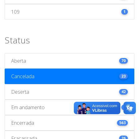
109
1
Status
Aberta
70
Cancelada
23
Deserta
42
Em andamento
1
Encerrada
563
Fracassada
26