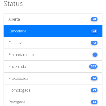
Status
Aberta
70
Cancelada
23
Deserta
42
Em andamento
1
Encerrada
563
Fracassada
26
Homologada
49
Revogada
13