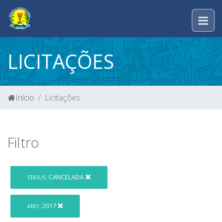
LICITAÇÕES
Início
Licitações
Filtro
CANCELADA
STATUS:
2017
ANO: