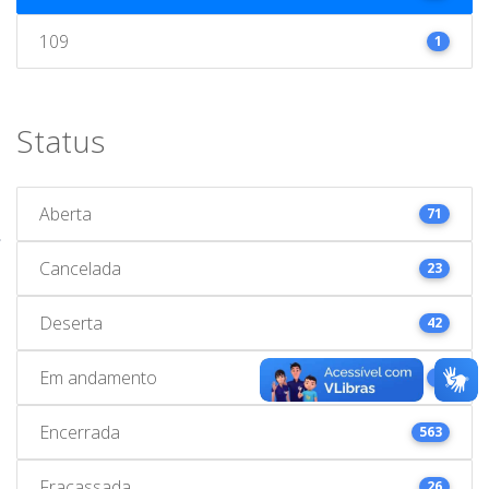
109
1
Status
Aberta
71
Cancelada
23
Deserta
42
Em andamento
1
Encerrada
563
Fracassada
26