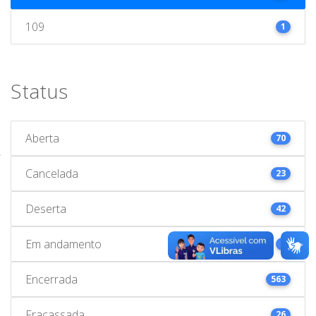
109
1
Status
Aberta
70
Cancelada
23
Deserta
42
Em andamento
1
Encerrada
563
Fracassada
26