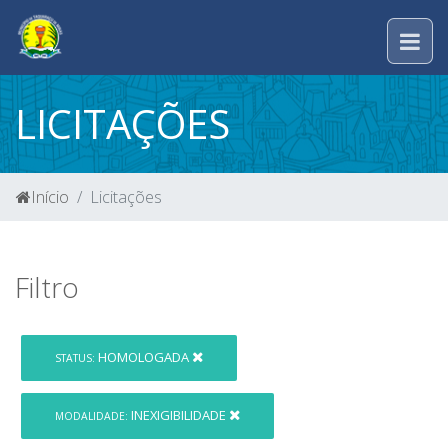
LICITAÇÕES
Início
Licitações
Filtro
HOMOLOGADA
STATUS:
INEXIGIBILIDADE
MODALIDADE: