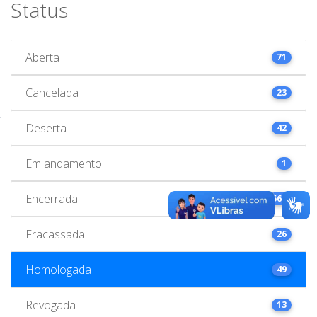
Status
Aberta
71
Cancelada
23
Deserta
42
Em andamento
1
Encerrada
563
Fracassada
26
Homologada
49
Revogada
13