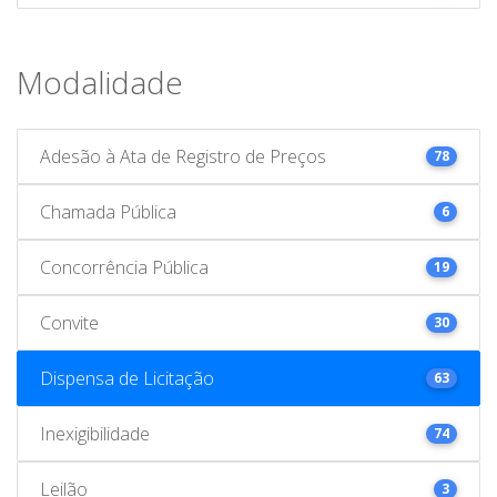
Modalidade
Adesão à Ata de Registro de Preços
78
Chamada Pública
6
Concorrência Pública
19
Convite
30
Dispensa de Licitação
63
Inexigibilidade
74
Leilão
3