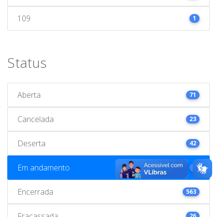
109
1
Status
Aberta
71
Cancelada
23
Deserta
42
Em andamento
1
Encerrada
563
Fracassada
26