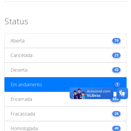
Status
Aberta
70
Cancelada
23
Deserta
42
Em andamento
1
Encerrada
563
Fracassada
26
Homologada
49