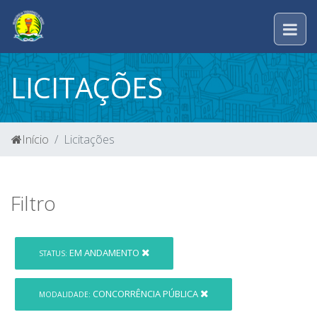
LICITAÇÕES
Início
Licitações
Filtro
EM ANDAMENTO
STATUS:
CONCORRÊNCIA PÚBLICA
MODALIDADE: