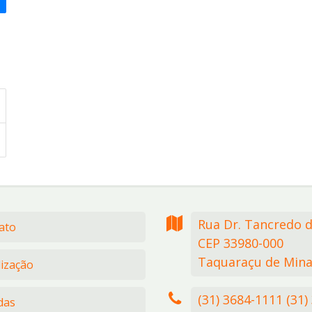
Rua Dr. Tancredo 
ato
CEP 33980-000
Taquaraçu de Mina
lização
(31) 3684-1111 (31)
das