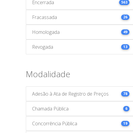
Encerrada
563
Fracassada
26
Homologada
49
Revogada
13
Modalidade
Adesão à Ata de Registro de Preços
78
Chamada Pública
6
Concorrência Pública
19