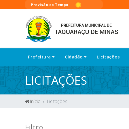
Previsão do Tempo
Prefeitura
Cidadão
Licitações
LICITAÇÕES
Início
Licitações
Filtro