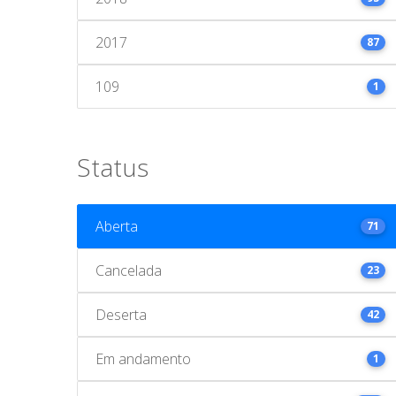
2017
87
109
1
Status
Aberta
71
Cancelada
23
Deserta
42
Em andamento
1