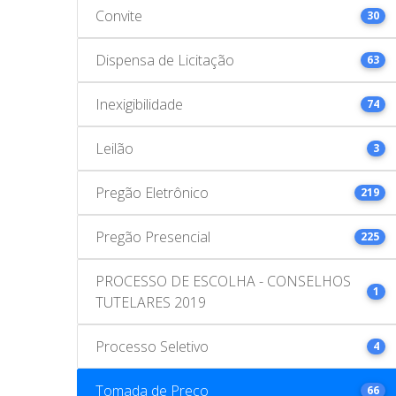
Convite
30
Dispensa de Licitação
63
Inexigibilidade
74
Leilão
3
Pregão Eletrônico
219
Pregão Presencial
225
PROCESSO DE ESCOLHA - CONSELHOS
1
TUTELARES 2019
Processo Seletivo
4
Tomada de Preço
66