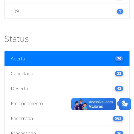
109
1
Status
Aberta
70
Cancelada
23
Deserta
42
Em andamento
1
Encerrada
563
Fracassada
26