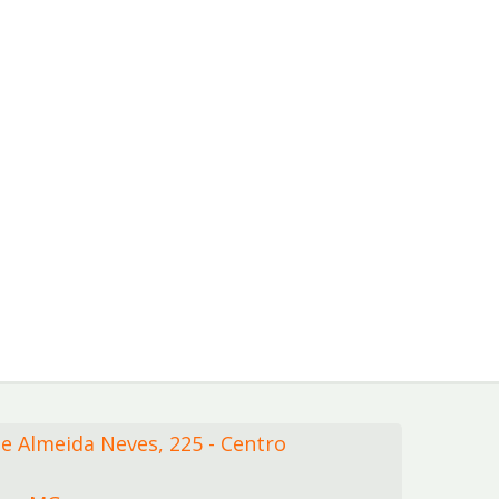
de Almeida Neves,
225
- Centro