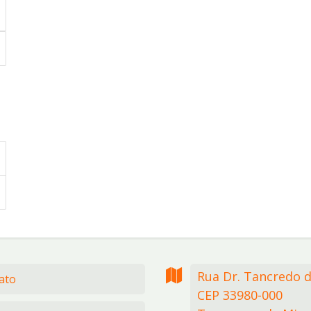
Rua Dr. Tancredo 
ato
CEP 33980-000