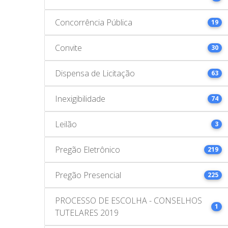
Concorrência Pública
19
Convite
30
Dispensa de Licitação
63
Inexigibilidade
74
Leilão
3
Pregão Eletrônico
219
Pregão Presencial
225
PROCESSO DE ESCOLHA - CONSELHOS
1
TUTELARES 2019