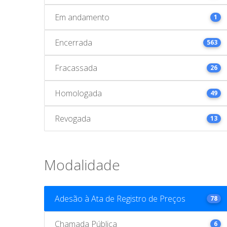
Em andamento
1
Encerrada
563
Fracassada
26
Homologada
49
Revogada
13
Modalidade
Adesão à Ata de Registro de Preços
78
Chamada Pública
6