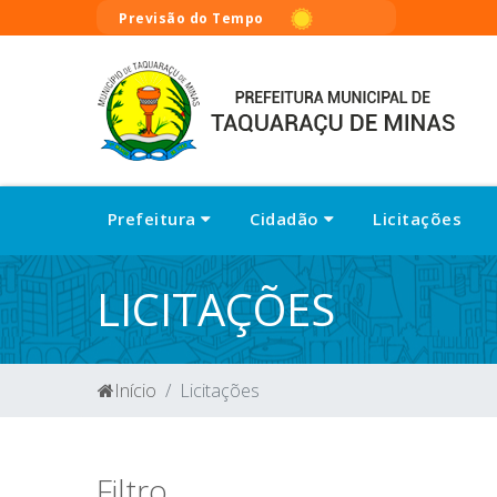
Previsão do Tempo
Prefeitura
Cidadão
Licitações
LICITAÇÕES
Início
Licitações
Filtro