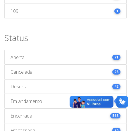
109
1
Status
Aberta
71
Cancelada
23
Deserta
42
Em andamento
1
Encerrada
563
Fracassada
26