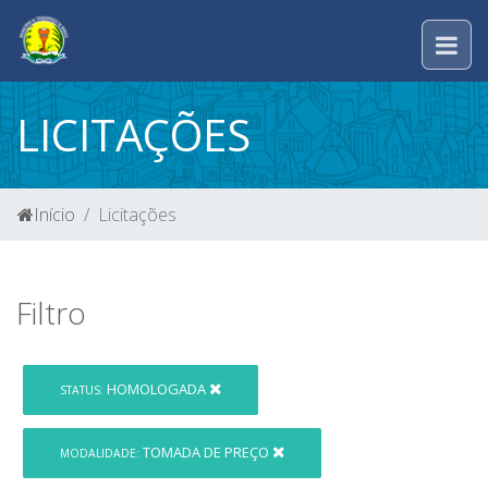
LICITAÇÕES
Início
Licitações
Filtro
HOMOLOGADA
STATUS:
TOMADA DE PREÇO
MODALIDADE: