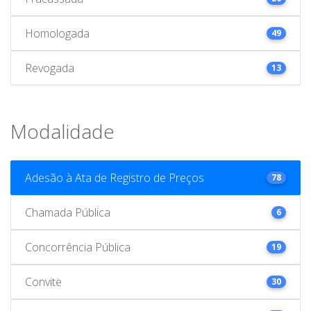
Homologada
49
Revogada
13
Modalidade
Adesão à Ata de Registro de Preços
78
Chamada Pública
6
Concorrência Pública
19
Convite
30