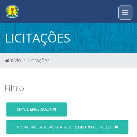
LICITAÇÕES
Início
Licitações
Filtro
ENCERRADA
STATUS:
ADESÃO À ATA DE REGISTRO DE PREÇOS
MODALIDADE: