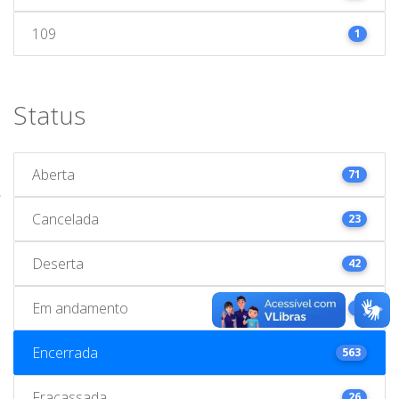
109
1
Status
Aberta
71
Cancelada
23
Deserta
42
Em andamento
1
Encerrada
563
Fracassada
26