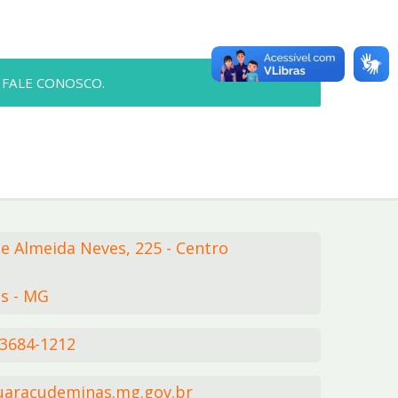
 FALE CONOSCO.
de Almeida Neves,
225
- Centro
s - MG
 3684-1212
aracudeminas.mg.gov.br