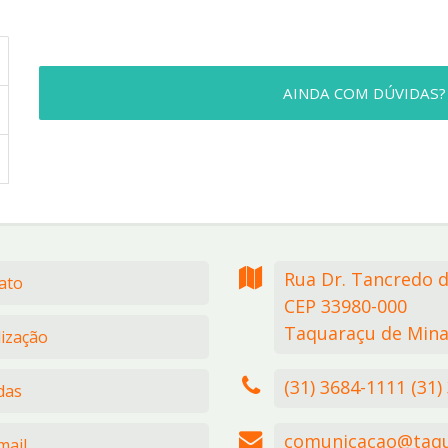
AINDA COM DÚVIDAS?
Rua Dr. Tancredo 
ato
CEP 33980-000
Taquaraçu de Mina
lização
(31) 3684-1111 (31)
das
comunicacao@taqu
ail