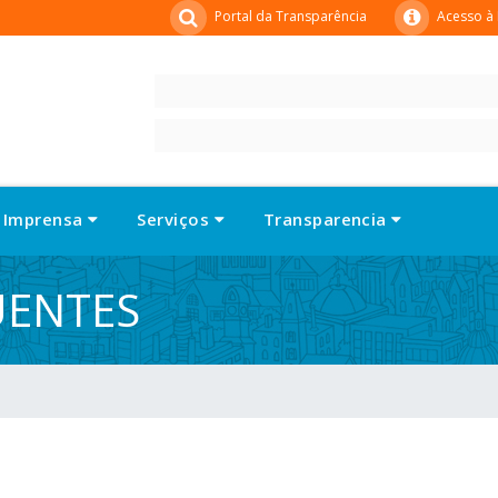
Portal da Transparência
Acesso à
Imprensa
Serviços
Transparencia
UENTES