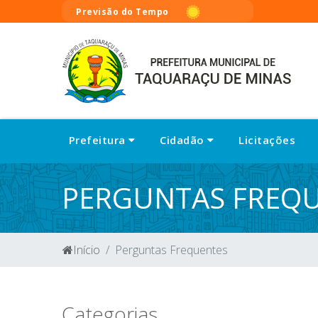
Previsão do Tempo
Prefeitura
Cidadão
Licitações
PERGUNTAS FREQ
Início
Perguntas Frequentes
Categorias